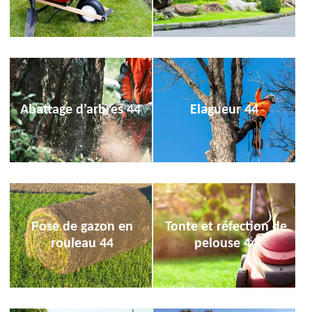
Abattage d'arbres 44
Elagueur 44
Pose de gazon en
Tonte et réfection de
rouleau 44
pelouse 44