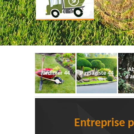
Ab
Jardinier 44
Paysagiste 44
d'a
Entreprise 