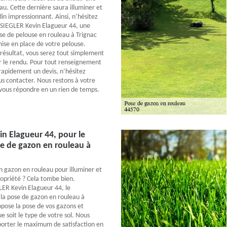
au. Cette dernière saura illuminer et
in impressionnant. Ainsi, n’hésitez
 SIEGLER Kevin Elagueur 44, une
se de pelouse en rouleau à Trignac
mise en place de votre pelouse.
ésultat, vous serez tout simplement
r le rendu. Pour tout renseignement
rapidement un devis, n’hésitez
us contacter. Nous restons à votre
 vous répondre en un rien de temps.
n Elagueur 44, pour le
e de gazon en rouleau à
n gazon en rouleau pour illuminer et
ropriété ? Cela tombe bien.
ER Kevin Elagueur 44, le
 la pose de gazon en rouleau à
opose la pose de vos gazons et
e soit le type de votre sol. Nous
orter le maximum de satisfaction en