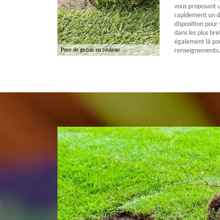
vous proposant 
rapidement un d
disposition pour
dans les plus bre
également là po
renseignements