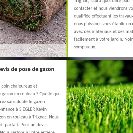
Trignac, saura quoi faire pour
contacter et nous viendrons v
qualifiée effectuant les trava
nous puissions vous établir un
avec des matériaux et des maté
facilement à votre jardin. Not
somptueux.
devis de pose de gazon
t coin chaleureux et
u gazon en rouleau ? Quelle que
verez sans doute le gazon
confiance à SIEGLER Kevin
zon en rouleau à Trignac. Nous
it parfait. Pour un devis,
 Nous restons à votre entière