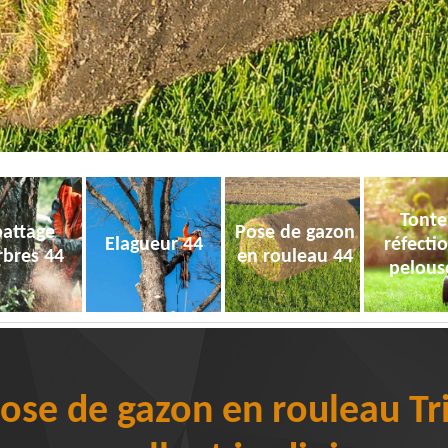
Tonte
attage
Pose de gazon
Elagueur 44
réfecti
rbres 44
en rouleau 44
pelous
pose de gazon en rouleau Tr