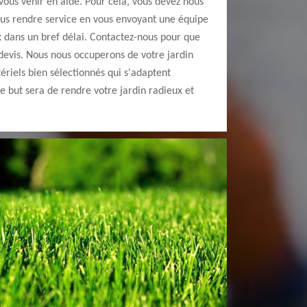
 vous venir en aide. Pour cela, vous devez nous
ous rendre service en vous envoyant une équipe
ux dans un bref délai. Contactez-nous pour que
 devis. Nous nous occuperons de votre jardin
riels bien sélectionnés qui s'adaptent
re but sera de rendre votre jardin radieux et