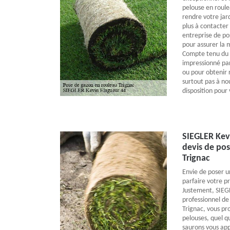
pelouse en roule
rendre votre jard
plus à contacter
entreprise de po
pour assurer la 
Compte tenu du r
impressionné pa
ou pour obtenir 
surtout pas à no
disposition pour
SIEGLER Kevi
devis de pos
Trignac
Envie de poser u
parfaire votre p
Justement, SIEGL
professionnel de
Trignac, vous pr
pelouses, quel qu
saurons vous app