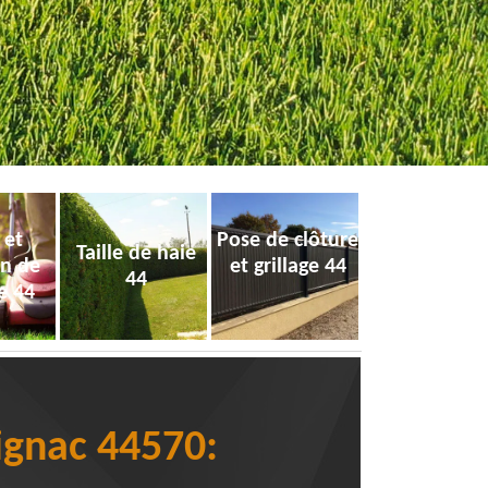
 et
Pose de clôture
Taille de haie
on de
et grillage 44
44
e 44
ignac 44570: