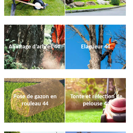
Abattage d'arbres 44
Elagueur 44
Pose de gazon en
Tonte et réfection de
rouleau 44
pelouse 44