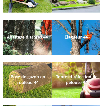
Abattage d'arbres 44
Elagueur 44
Pose de gazon en
Tonte et réfection de
rouleau 44
pelouse 44