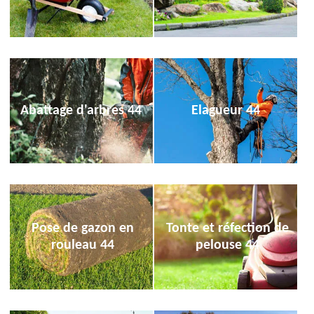
Abattage d'arbres 44
Elagueur 44
Pose de gazon en
Tonte et réfection de
rouleau 44
pelouse 44