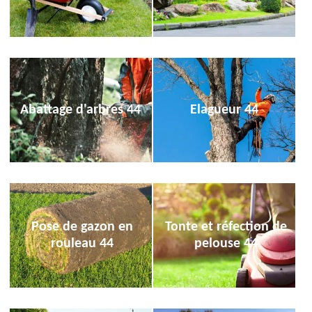
Abattage d'arbres 44
Elagueur 44
Pose de gazon en
Tonte et réfection de
rouleau 44
pelouse 44