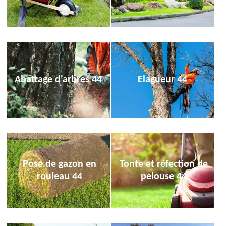
Abattage d'arbres 44
Elagueur 44
Pose de gazon en
Tonte et réfection de
rouleau 44
pelouse 44