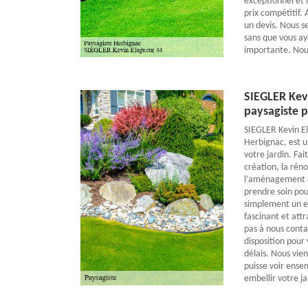
exceptionnel et 
prix compétitif.
un devis. Nous se
sans que vous a
importante. Nous
SIEGLER Kevi
paysagiste p
SIEGLER Kevin El
Herbignac, est u
votre jardin. Fai
création, la réno
l’aménagement d
prendre soin pour
simplement un e
fascinant et attr
pas à nous conta
disposition pour 
délais. Nous vie
puisse voir ense
embellir votre ja