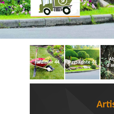
Ab
Jardinier 44
Paysagiste 44
d'a
Arti