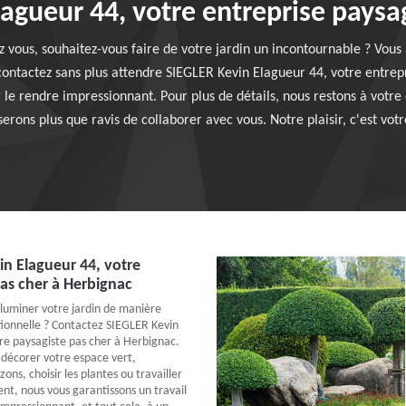
agueur 44, votre entreprise paysa
z vous, souhaitez-vous faire de votre jardin un incontournable ? Vous
contactez sans plus attendre SIEGLER Kevin Elagueur 44, votre entrep
le rendre impressionnant. Pour plus de détails, nous restons à votre 
serons plus que ravis de collaborer avec vous. Notre plaisir, c'est vot
n Elagueur 44, votre
as cher à Herbignac
lluminer votre jardin de manière
ionnelle ? Contactez SIEGLER Kevin
re paysagiste pas cher à Herbignac.
 décorer votre espace vert,
zons, choisir les plantes ou travailler
t, nous vous garantissons un travail