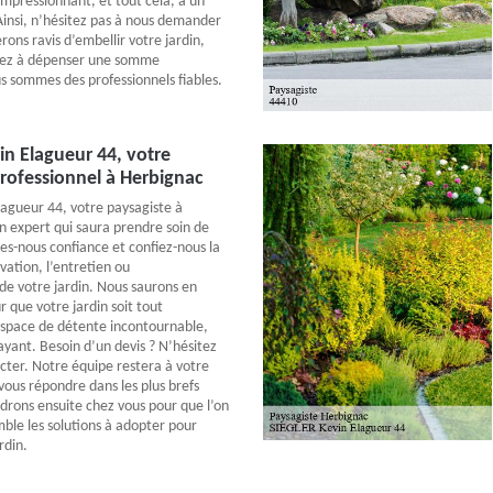
impressionnant, et tout cela, à un
 Ainsi, n’hésitez pas à nous demander
rons ravis d’embellir votre jardin,
yez à dépenser une somme
 sommes des professionnels fiables.
n Elagueur 44, votre
rofessionnel à Herbignac
agueur 44, votre paysagiste à
n expert qui saura prendre soin de
tes-nous confiance et confiez-nous la
vation, l’entretien ou
e votre jardin. Nous saurons en
 que votre jardin soit tout
space de détente incontournable,
ayant. Besoin d’un devis ? N’hésitez
cter. Notre équipe restera à votre
vous répondre dans les plus brefs
ndrons ensuite chez vous pour que l’on
mble les solutions à adopter pour
rdin.