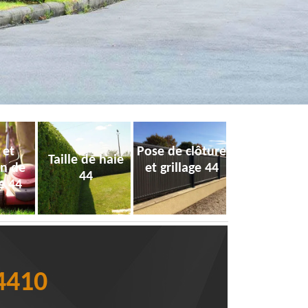
 et
Pose de clôture
Taille de haie
on de
et grillage 44
44
e 44
44410