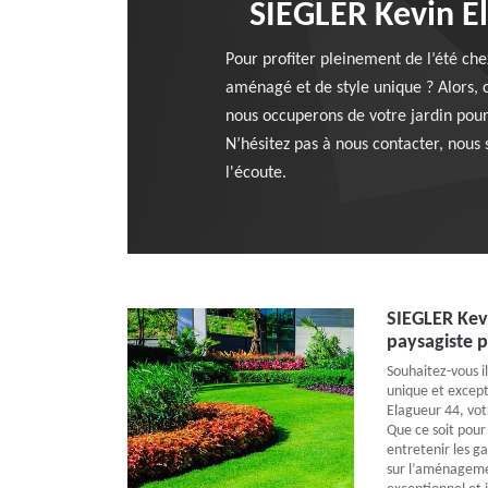
SIEGLER Kevin El
Pour profiter pleinement de l’été che
aménagé et de style unique ? Alors, 
nous occuperons de votre jardin pour 
N’hésitez pas à nous contacter, nous 
l'écoute.
SIEGLER Kevi
paysagiste p
Souhaitez-vous i
unique et except
Elagueur 44, vot
Que ce soit pour
entretenir les ga
sur l’aménagemen