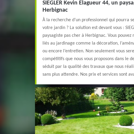
SIEGLER Kevin Elagueur 44, un paysa
Herbignac
À la recherche d’un professionnel qui pourra s
votre jardin ? La solution est devant vous : SI
paysagiste pas cher à Herbignac. Vous pouvez n
liés au jardinage comme la décoration, l’amén
ou encore l’entretien. Non seulement vous sere
compétitifs que nous vous proposons dans le de
séduit par la qualité des travaux que nous réal
sans plus attendre. Nos prix et services sont a