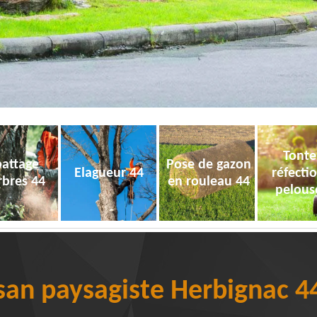
Tonte
attage
Pose de gazon
Elagueur 44
réfecti
rbres 44
en rouleau 44
pelous
san paysagiste Herbignac 