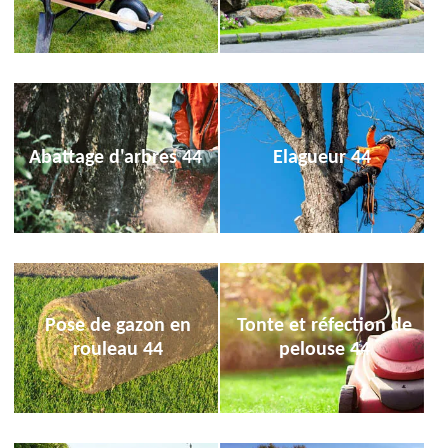
Abattage d'arbres 44
Elagueur 44
Pose de gazon en
Tonte et réfection de
rouleau 44
pelouse 44