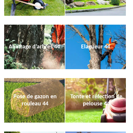
Abattage d'arbres 44
Elagueur 44
Pose de gazon en
Tonte et réfection de
rouleau 44
pelouse 44