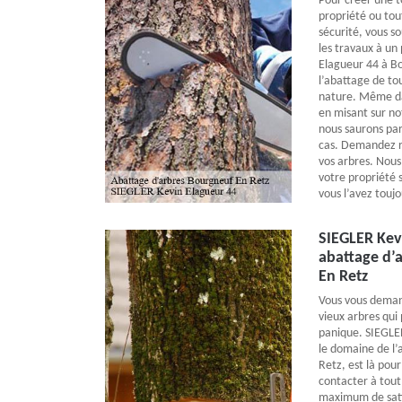
Pour créer une t
propriété ou tou
sécurité, vous s
les travaux à u
Elagueur 44 à Bo
l’abattage de tou
nature. Même dan
en misant sur n
nous saurons par
cas. Demandez r
vos arbres. Nous
votre propriété 
vous l’avez toujo
SIEGLER Kev
abattage d’
En Retz
Vous vous dema
vieux arbres qui 
panique. SIEGLER
le domaine de l’
Retz, est là pou
contacter à tou
maximum de sati