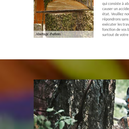
qui consiste à a
causer un acciden
état. Veuillez n
répondrons sans 
exécuter les trav
fonction de vos b
surtout de votre 