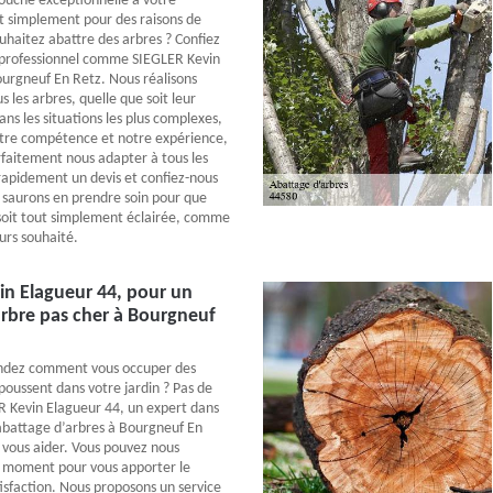
ouche exceptionnelle à votre
t simplement pour des raisons de
ouhaitez abattre des arbres ? Confiez
n professionnel comme SIEGLER Kevin
urgneuf En Retz. Nous réalisons
s les arbres, quelle que soit leur
s les situations les plus complexes,
otre compétence et notre expérience,
faitement nous adapter à tous les
apidement un devis et confiez-nous
 saurons en prendre soin pour que
soit tout simplement éclairée, comme
urs souhaité.
in Elagueur 44, pour un
arbre pas cher à Bourgneuf
ndez comment vous occuper des
poussent dans votre jardin ? Pas de
 Kevin Elagueur 44, un expert dans
abattage d’arbres à Bourgneuf En
r vous aider. Vous pouvez nous
t moment pour vous apporter le
sfaction. Nous proposons un service