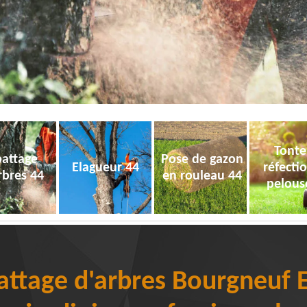
Tonte
attage
Pose de gazon
Elagueur 44
réfecti
rbres 44
en rouleau 44
pelous
attage d'arbres Bourgneuf 