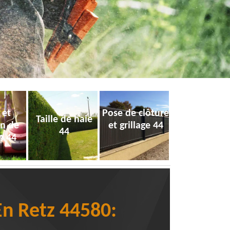
 et
Pose de clôture
Taille de haie
on de
et grillage 44
44
e 44
En Retz 44580: