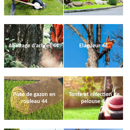
Abattage d'arbres 44
Elagueur 44
Pose de gazon en
Tonte et réfection de
rouleau 44
pelouse 44