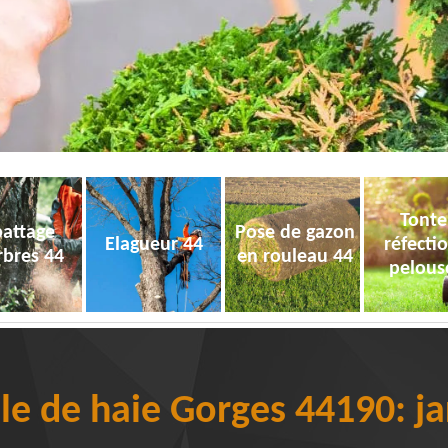
Tonte
attage
Pose de gazon
Elagueur 44
réfecti
rbres 44
en rouleau 44
pelous
lle de haie Gorges 44190: jar