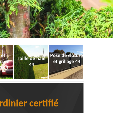
 et
Pose de clôture
Taille de haie
on de
et grillage 44
44
e 44
dinier certifié