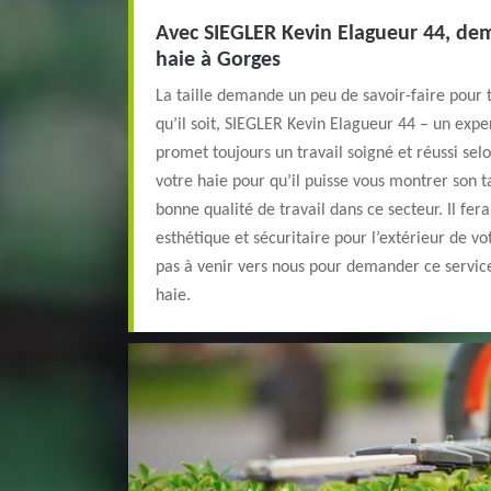
Avec SIEGLER Kevin Elagueur 44, dem
haie à Gorges
La taille demande un peu de savoir-faire pour 
qu’il soit, SIEGLER Kevin Elagueur 44 – un expe
promet toujours un travail soigné et réussi sel
votre haie pour qu’il puisse vous montrer son t
bonne qualité de travail dans ce secteur. Il fer
esthétique et sécuritaire pour l’extérieur de vo
pas à venir vers nous pour demander ce service
haie.