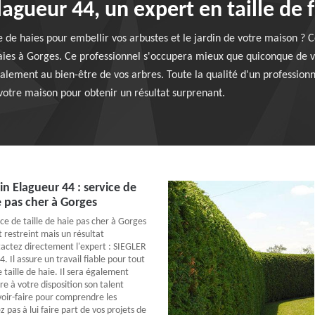
agueur 44, un expert en taille de f
le de haies pour embellir vos arbustes et le jardin de votre maison ? 
aies à Gorges. Ce professionnel s'occupera mieux que quiconque de vos
lement au bien-être de vos arbres. Toute la qualité d'un professionnel
e votre maison pour obtenir un résultat surprenant.
n Elagueur 44 : service de
ie pas cher à Gorges
ce de taille de haie pas cher à Gorges
 restreint mais un résultat
actez directement l'expert : SIEGLER
. Il assure un travail fiable pour tout
 taille de haie. Il sera également
e à votre disposition son talent
avoir-faire pour comprendre les
z pas à lui faire part de vos projets de