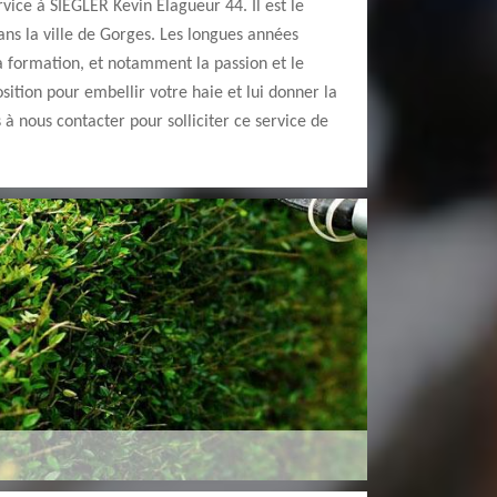
rvice à SIEGLER Kevin Elagueur 44. Il est le
ans la ville de Gorges. Les longues années
la formation, et notamment la passion et le
osition pour embellir votre haie et lui donner la
 à nous contacter pour solliciter ce service de