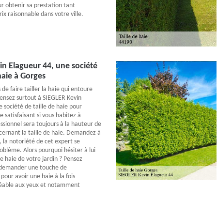
ur obtenir sa prestation tant
ix raisonnable dans votre ville.
n Elagueur 44, une société
haie à Gorges
e faire tailler la haie qui entoure
ensez surtout à SIEGLER Kevin
 société de taille de haie pour
e satisfaisant si vous habitez à
ssionnel sera toujours à la hauteur de
cernant la taille de haie. Demandez à
 la notoriété de cet expert se
oblème. Alors pourquoi hésiter à lui
 de haie de votre jardin ? Pensez
 demander une touche de
pour avoir une haie à la fois
réable aux yeux et notamment