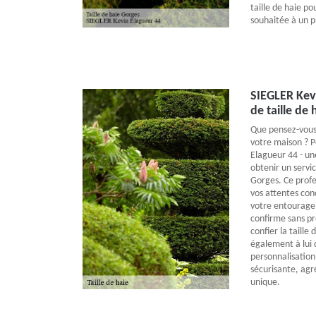
taille de haie po
souhaitée à un pr
SIEGLER Kevi
de taille de 
Que pensez-vous d
votre maison ? P
Elagueur 44 - une
obtenir un servic
Gorges. Ce profe
vos attentes con
votre entourage,
confirme sans pr
confier la taille
également à lui
personnalisation 
sécurisante, ag
unique.