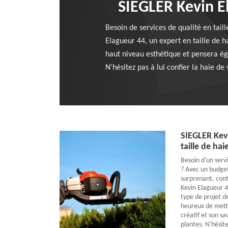
SIEGLER Kevin El
Besoin de services de qualité en tail
Elagueur 44, un expert en taille de h
haut niveau esthétique et pensera éga
N'hésitez pas à lui confier la haie d
SIEGLER Kevi
taille de ha
Besoin d'un servi
? Avec un budget
surprenant, cont
Kevin Elagueur 44
type de projet de
heureux de mettr
créatif et son s
plantes. N'hésite