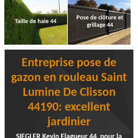
Pose de clôture et
Taille de haie 44
grillage 44
Entreprise pose de
gazon en rouleau Saint
Lumine De Clisson
44190: excellent
jardinier
SIEGLER Kevin Elagueur 44, pour la