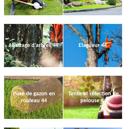
Abattage d'arbres 44
Elagueur 44
Pose de gazon en
Tonte et réfection de
rouleau 44
pelouse 44