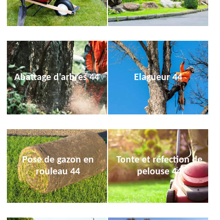
Abattage d'arbres 44
Elagueur 44
Pose de gazon en
Tonte et réfection de
rouleau 44
pelouse 44