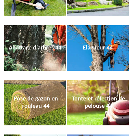
Abattage d'arbres 44
Elagueur 44
Pose de gazon en
Tonte et réfection de
rouleau 44
pelouse 44