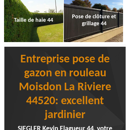
Pose de clôture et
Taille de haie 44
grillage 44
Entreprise pose de
gazon en rouleau
Moisdon La Riviere
44520: excellent
jardinier
SIEGLER Kevin Elagueur 44, votre