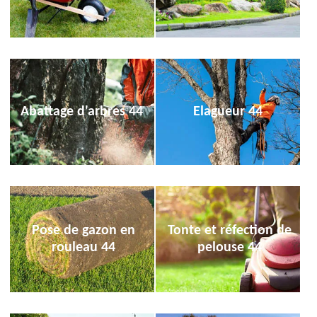
Abattage d'arbres 44
Elagueur 44
Pose de gazon en
Tonte et réfection de
rouleau 44
pelouse 44