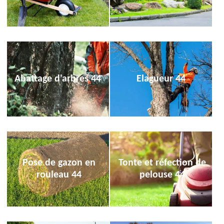
Abattage d'arbres 44
Elagueur 44
Pose de gazon en
Tonte et réfection de
rouleau 44
pelouse 44