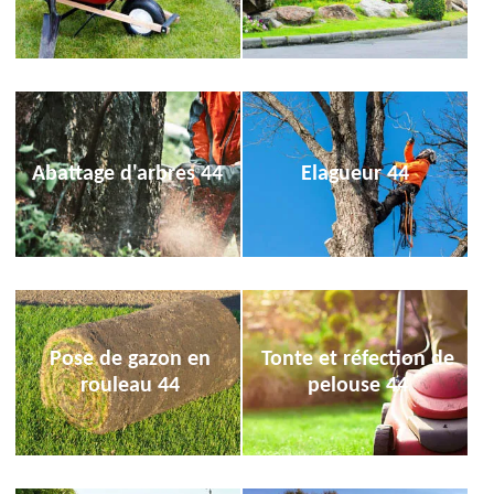
Abattage d'arbres 44
Elagueur 44
Pose de gazon en
Tonte et réfection de
rouleau 44
pelouse 44