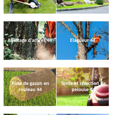
Abattage d'arbres 44
Elagueur 44
Pose de gazon en
Tonte et réfection de
rouleau 44
pelouse 44