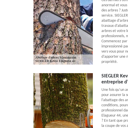
Ces derniers tem
anormal et vous 
des arbres ? Jus
service. SIEGLER
abattage d’arbre
travaux d’abatta
arbres et votre l
professionnels, 
Commencez par n
impressionné par
vers vous pour n
d’apporter une n
propriété.
SIEGLER Kev
entreprise 
Une fois qu’un arb
pour assurer la 
l’abattage des ar
conditions, pour
professionnel d
Elagueur 44, un
? En tant que pr
la coupe de vos