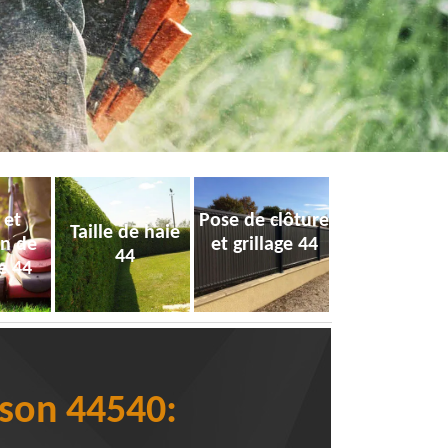
 et
Pose de clôture
Taille de haie
on de
et grillage 44
44
e 44
son 44540: