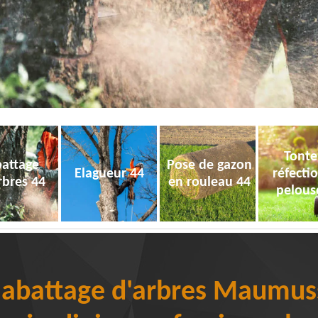
Tonte
attage
Pose de gazon
Elagueur 44
réfecti
rbres 44
en rouleau 44
pelous
e abattage d'arbres Maumus