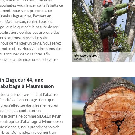
ps, vous avez constaté un arbre
souhaitez vous lancer dans l’abattage
tement, nous vous proposons ce
 Kevin Elagueur 44, l’expert en
 à Maumusson, réalise tous les
ge, quelle que soit la nature de vos
ocalisation. Confiez vos arbres à des
nous saurons en prendre soin.
ous demander un devis. Vous serez
 notre offre. Nous viendrons ensuite
ous occuper de vos arbres afin
ouvelle ambiance au sein de votre
in Elagueur 44, une
d’abattage à Maumusson
re a pris de l’âge, il faut l’abattre
sécurité de l’entourage. Pour que
bres s’effectue dans les meilleures
quoi ne pas contacter un
ans le domaine comme SIEGLER Kevin
e entreprise d’abattage à Maumusson
ofessionnels, nous prendrons soin de
 arbres. Demandez rapidement un