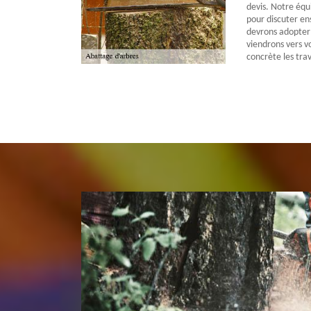
devis. Notre équ
pour discuter e
devrons adopter 
viendrons vers v
concrète les tra