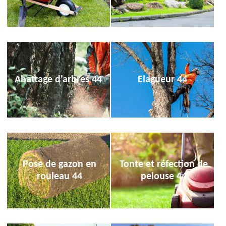
Abattage d'arbres 44
Elagueur 44
Pose de gazon en
Tonte et réfection de
rouleau 44
pelouse 44