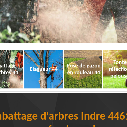
Tonte
attage
Pose de gazon
Elagueur 44
réfecti
rbres 44
en rouleau 44
pelous
abattage d'arbres Indre 4461