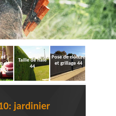
 et
Pose de clôture
Taille de haie
on de
et grillage 44
44
e 44
0: jardinier