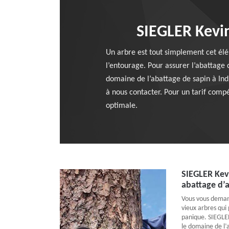
SIEGLER Kevin
Un arbre est tout simplement cet élé
l’entourage. Pour assurer l’abattage 
domaine de l’abattage de sapin à Ind
à nous contacter. Pour un tarif compé
optimale.
SIEGLER Kev
abattage d’a
Vous vous dema
vieux arbres qui 
panique. SIEGLER
le domaine de l’a