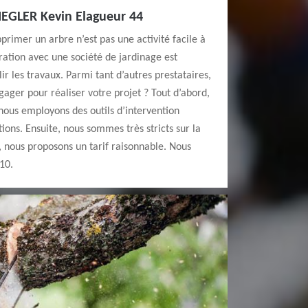
SIEGLER Kevin Elagueur 44
rimer un arbre n’est pas une activité facile à
ation avec une société de jardinage est
r les travaux. Parmi tant d’autres prestataires,
ager pour réaliser votre projet ? Tout d’abord,
nous employons des outils d’intervention
ions. Ensuite, nous sommes très stricts sur la
n, nous proposons un tarif raisonnable. Nous
10.