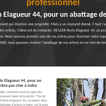
professionnel
 Elagueur 44, pour un abattage de
ment qui illumine une propriété. Mais à un moment donné, il faut l’a
des arbres, l’idéal est de contacter SIEGLER Kevin Elagueur 44, un p
re. Nous saurons prendre soin de vos arbres pour illuminer votre espa
titif, nous pouvons réaliser l’abattage de vos arbres en un rien de te
in Elagueur 44, pour un
rbre pas cher à Indre
ndez comment vous occuper des
poussent dans votre jardin ? Pas de
 Kevin Elagueur 44, un expert dans
battage d’arbres à Indre, est là pour