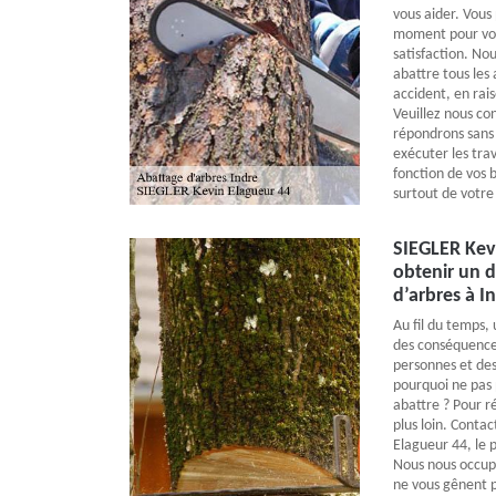
vous aider. Vous
moment pour vo
satisfaction. Nou
abattre tous les
accident, en rais
Veuillez nous co
répondrons sans 
exécuter les trav
fonction de vos b
surtout de votre 
SIEGLER Kev
obtenir un d
d’arbres à I
Au fil du temps,
des conséquences
personnes et des 
pourquoi ne pas 
abattre ? Pour r
plus loin. Conta
Elagueur 44, le p
Nous nous occupe
ne vous gênent p