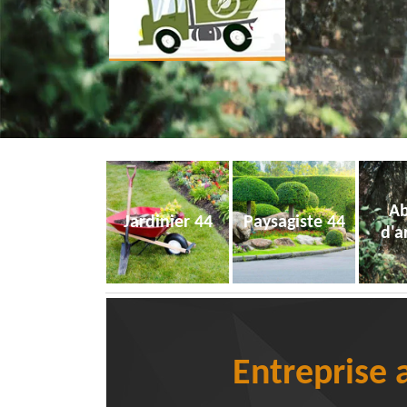
Ab
Jardinier 44
Paysagiste 44
d'a
Entreprise 