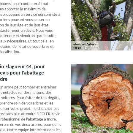
 pouvez nous contacter à tout
us apporter le maximum de
s proposons un service qui consiste à
 arbres pouvant vous causer un
on de leur âge et de leur état.
ntacter pour un devis. Nous vous
attendre et viendrons par la suite
aux nécessaires. Et tout cela, en
esoins, de l’état de vos arbres et
localisation.
in Elagueur 44, pour
evis pour l’abattage
ndre
 un arbre peut tomber et entraîner
 néfastes sur des maisons, des
voitures. Pour éviter de tels dégâts,
prendre soin de vos arbres et les
éaliser votre projet, ne cherchez pas
ctez sans plus attendre SIEGLER Kevin
rofessionnel de l’abattage à Indre.
rons de vos vieux arbres, pour qu’ils
lus. Notre équipe intervient dans les