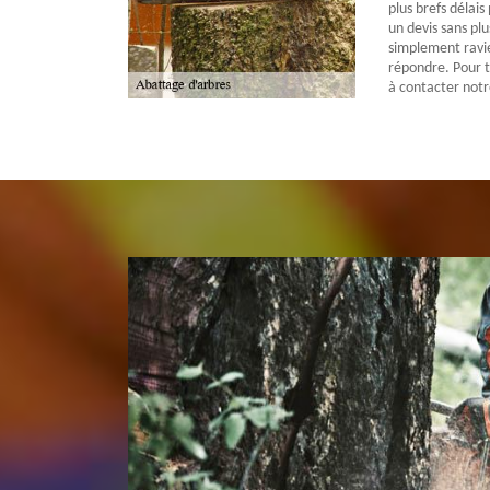
plus brefs délai
un devis sans pl
simplement ravie
répondre. Pour t
à contacter notr