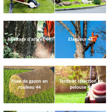
Abattage d'arbres 44
Elagueur 44
Pose de gazon en
Tonte et réfection de
rouleau 44
pelouse 44