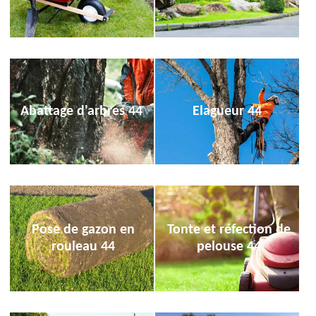
Abattage d'arbres 44
Elagueur 44
Pose de gazon en
Tonte et réfection de
rouleau 44
pelouse 44