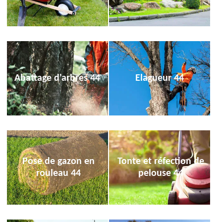
Abattage d'arbres 44
Elagueur 44
Pose de gazon en
Tonte et réfection de
rouleau 44
pelouse 44