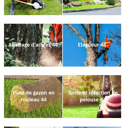
Abattage d'arbres 44
Elagueur 44
Pose de gazon en
Tonte et réfection de
rouleau 44
pelouse 44