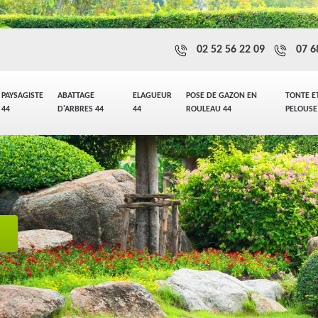
02 52 56 22 09
07 6
PAYSAGISTE
ABATTAGE
ELAGUEUR
POSE DE GAZON EN
TONTE E
44
D'ARBRES 44
44
ROULEAU 44
PELOUSE