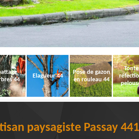
Tonte
attage
Pose de gazon
Elagueur 44
réfecti
rbres 44
en rouleau 44
pelous
tisan paysagiste Passay 44