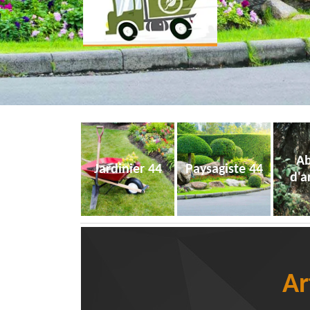
Ab
Jardinier 44
Paysagiste 44
d'a
Ar