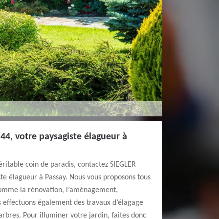
44, votre paysagiste élagueur à
véritable coin de paradis, contactez SIEGLER
ste élagueur à Passay. Nous vous proposons tous
 comme la rénovation, l’aménagement,
us effectuons également des travaux d’élagage
rbres. Pour illuminer votre jardin, faites donc