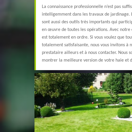
La connaissance professionnelle n’est pas suffi
intelligemment dans les travaux de jardinage.
sont aussi des outils très importants qui parti
en œuvre de toutes les opérations. Avec notre 
est totalement en ordre. Si vous voulez que tou
totalement satisfaisante, nous vous invitons à 
prestataire ailleurs et à nous contacter. Nou
montrer la meilleure version de votre haie et d