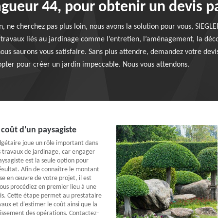
gueur 44, pour obtenir un devis p
in, ne cherchez pas plus loin, nous avons la solution pour vous, SIEGL
e travaux liés au jardinage comme l’entretien, l’aménagement, la déco
 nous saurons vous satisfaire. Sans plus attendre, demandez votre dev
dopter pour créer un jardin impeccable. Nous vous attendons.
 coût d'un paysagiste
dgétaire joue un rôle important dans
es travaux de jardinage, car engager
ysagiste est la seule option pour
ésultat. Afin de connaître le montant
ise en œuvre de votre projet, il est
ous procédiez en premier lieu à une
s. Cette étape permet au prestataire
vaux et d'estimer le coût ainsi que la
issement des opérations. Contactez-