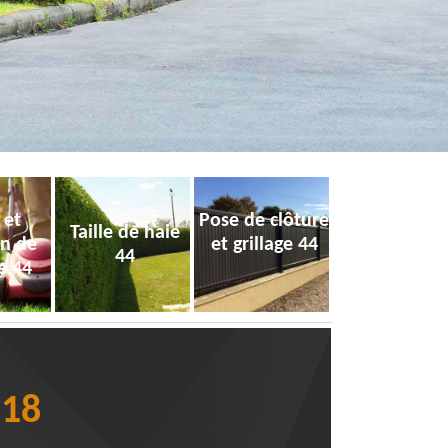
 et
Pose de clôture
Taille de haie
on de
et grillage 44
44
e 44
118