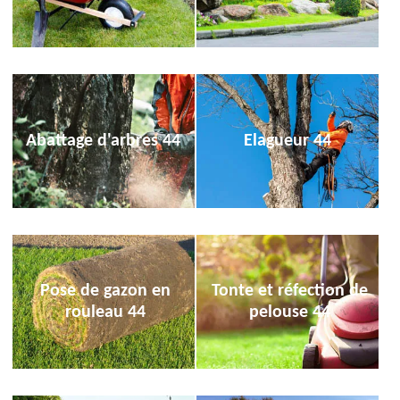
Abattage d'arbres 44
Elagueur 44
Pose de gazon en
Tonte et réfection de
rouleau 44
pelouse 44