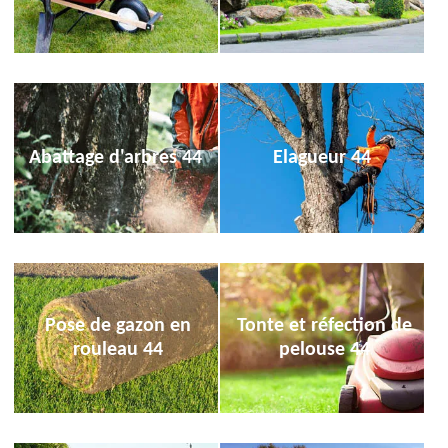
Abattage d'arbres 44
Elagueur 44
Pose de gazon en
Tonte et réfection de
rouleau 44
pelouse 44