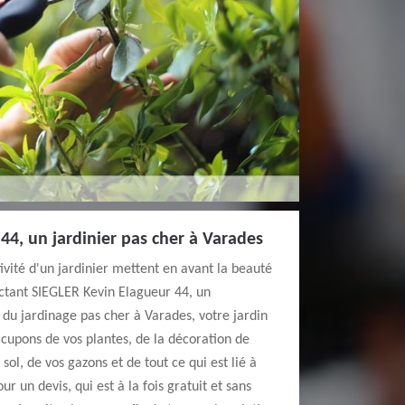
44, un jardinier pas cher à Varades
ivité d'un jardinier mettent en avant la beauté
actant SIEGLER Kevin Elagueur 44, un
du jardinage pas cher à Varades, votre jardin
cupons de vos plantes, de la décoration de
 sol, de vos gazons et de tout ce qui est lié à
r un devis, qui est à la fois gratuit et sans