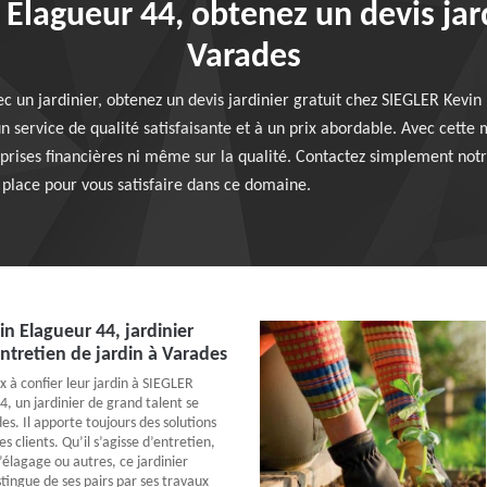
Elagueur 44, obtenez un devis jard
Varades
c un jardinier, obtenez un devis jardinier gratuit chez SIEGLER Kevin
n service de qualité satisfaisante et à un prix abordable. Avec cette 
prises financières ni même sur la qualité. Contactez simplement notr
 place pour vous satisfaire dans ce domaine.
n Elagueur 44, jardinier
ntretien de jardin à Varades
x à confier leur jardin à SIEGLER
4, un jardinier de grand talent se
es. Il apporte toujours des solutions
s clients. Qu’il s’agisse d’entretien,
’élagage ou autres, ce jardinier
tingue de ses pairs par ses travaux