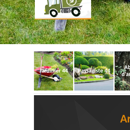
Ab
Jardinier 44
Paysagiste 44
d'a
Ar