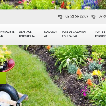
02 52 56 22 09
07 6
PAYSAGISTE
ABATTAGE
ELAGUEUR
POSE DE GAZON EN
TONTE E
44
D'ARBRES 44
44
ROULEAU 44
PELOUSE