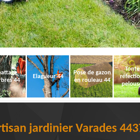
Tonte
attage
Pose de gazon
Elagueur 44
réfecti
rbres 44
en rouleau 44
pelous
tisan jardinier Varades 44