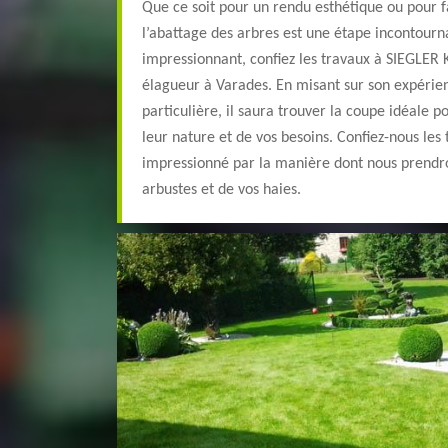
Que ce soit pour un rendu esthétique ou pour fa
l’abattage des arbres est une étape incontourn
impressionnant, confiez les travaux à SIEGLER 
élagueur à Varades. En misant sur son expéri
particulière, il saura trouver la coupe idéale p
leur nature et de vos besoins. Confiez-nous les
impressionné par la manière dont nous prendro
arbustes et de vos haies.