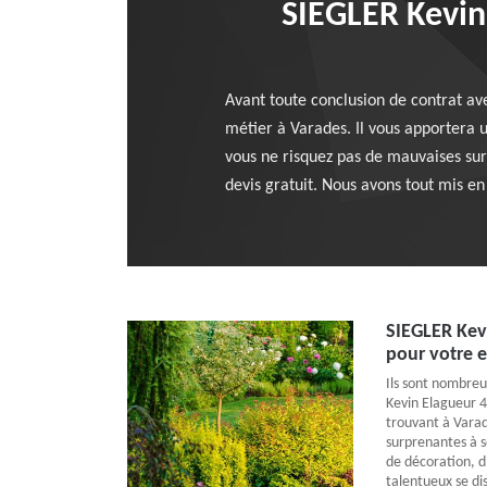
SIEGLER Kevin 
Avant toute conclusion de contrat ave
métier à Varades. Il vous apportera u
vous ne risquez pas de mauvaises sur
devis gratuit. Nous avons tout mis en
SIEGLER Kevi
pour votre e
Ils sont nombreu
Kevin Elagueur 4
trouvant à Varad
surprenantes à se
de décoration, d
talentueux se dis