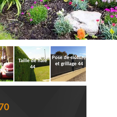
 et
Pose de clôture
Taille de haie
on de
et grillage 44
44
e 44
370