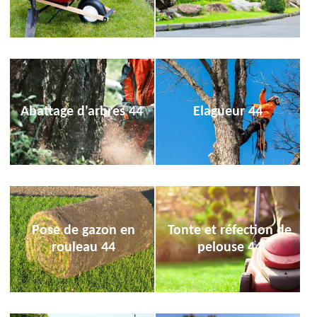
Abattage d'arbres 44
Elagueur 44
Pose de gazon en
Tonte et réfection de
rouleau 44
pelouse 44