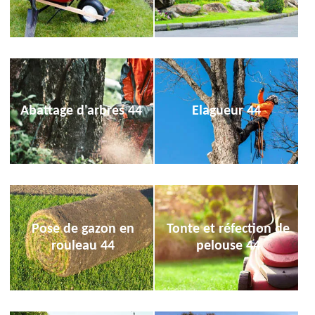
Abattage d'arbres 44
Elagueur 44
Pose de gazon en
Tonte et réfection de
rouleau 44
pelouse 44