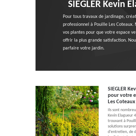
SIEGLER Kevin Ela
Pour tous travaux de jardinage, créa
professionnel à Pouille Les Coteaux.
vos plantes pour que votre espace ve
offrir la plus grande satisfaction. N
parfaire votre jardin.
SIEGLER Kevi
pour votre e
Les Coteaux
Ils sont nombreu
Kevin Elagueur 4
trouvant à Pouill
solutions surpren
d’entretien, de 