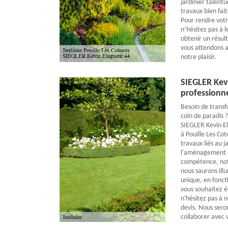
jardinier talentu
travaux bien fait
Pour rendre votre
n’hésitez pas à 
obtenir un résul
vous attendons a
notre plaisir.
SIEGLER Kevi
professionne
Besoin de transf
coin de paradis ?
SIEGLER Kevin El
à Pouille Les Co
travaux liés au 
l'aménagement et
compétence, notr
nous saurons ill
unique, en foncti
vous souhaitez é
n'hésitez pas à 
devis. Nous sero
collaborer avec 