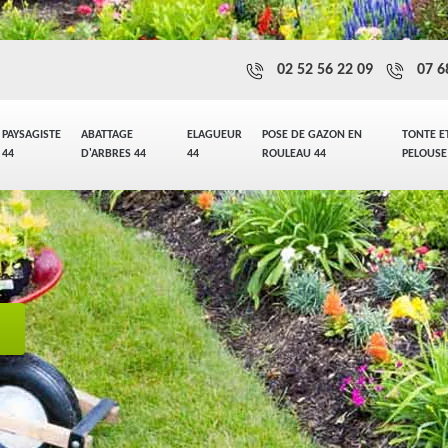
02 52 56 22 09
07 6
PAYSAGISTE
ABATTAGE
ELAGUEUR
POSE DE GAZON EN
TONTE E
44
D'ARBRES 44
44
ROULEAU 44
PELOUSE