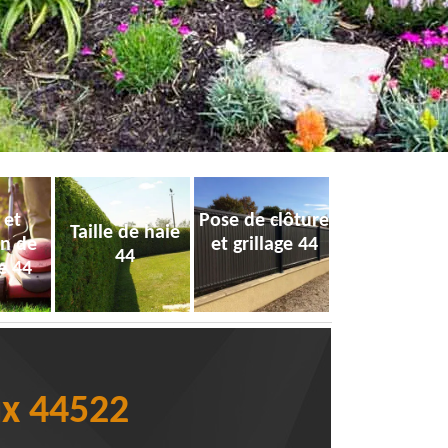
 et
Pose de clôture
Taille de haie
on de
et grillage 44
44
e 44
ux 44522