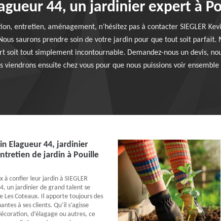
gueur 44, un jardinier expert à P
tion, entretien, aménagement, n’hésitez pas à contacter SIEGLER Kevi
 Nous saurons prendre soin de votre jardin pour que tout soit parfai
rt soit tout simplement incontournable. Demandez-nous un devis, no
ous viendrons ensuite chez vous pour que nous puissions voir ensemble
n Elagueur 44, jardinier
ntretien de jardin à Pouille
x à confier leur jardin à SIEGLER
4, un jardinier de grand talent se
e Les Coteaux. Il apporte toujours des
antes à ses clients. Qu’il s’agisse
décoration, d’élagage ou autres, ce