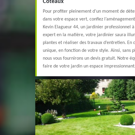
Coteaux
Pour profiter pleinement d’un moment de déte
dans votre espace vert, confiez l’aménagement
Kevin Elagueur 44, un jardinier professionnel à
expert en la matière, votre jardinier saura illu
plantes et réaliser des travaux d’entretien. En 
unique, en fonction de votre style. Ainsi, sans 
nous vous fournirons un devis gratuit. Notre éq
faire de votre jardin un espace impressionnant