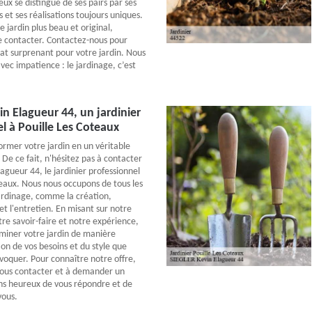
eux se distingue de ses pairs par ses
s et ses réalisations toujours uniques.
 jardin plus beau et original,
le contacter. Contactez-nous pour
tat surprenant pour votre jardin. Nous
vec impatience : le jardinage, c’est
n Elagueur 44, un jardinier
l à Pouille Les Coteaux
ormer votre jardin en un véritable
 De ce fait, n'hésitez pas à contacter
agueur 44, le jardinier professionnel
teaux. Nous nous occupons de tous les
jardinage, comme la création,
 l'entretien. En misant sur notre
e savoir-faire et notre expérience,
uminer votre jardin de manière
on de vos besoins et du style que
voquer. Pour connaître notre offre,
nous contacter et à demander un
ns heureux de vous répondre et de
vous.