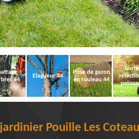
Tonte
attage
Pose de gazon
Elagueur 44
réfecti
rbres 44
en rouleau 44
pelous
 jardinier Pouille Les Cotea