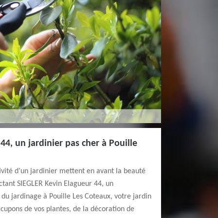
44, un jardinier pas cher à Pouille
ivité d’un jardinier mettent en avant la beauté
actant SIEGLER Kevin Elagueur 44, un
du jardinage à Pouille Les Coteaux, votre jardin
cupons de vos plantes, de la décoration de