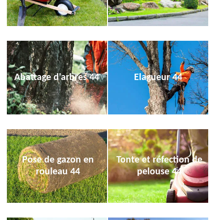
Abattage d'arbres 44
Elagueur 44
Pose de gazon en
Tonte et réfection de
rouleau 44
pelouse 44