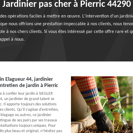
Jardinier pas cher à Pierric 44290
des opérations faciles à mettre en œuvre. L'intervention d'un jardini
en que nous offrions une prestation impeccable à nos clients, nous te
ble à nos chers clients. Si vous êtes intéressé par cette offre rare et
 appel à nous.
n Elagueur 44, jardinier
ntretien de jardin à Pierric
x à confier leur jardin à SIEGLER
4, un jardinier de grand talent se
c. Il apporte toujours des solutions
s clients. Qu’il s’agisse d’entretien,
’élagage ou autres, ce jardinier
tingue de ses pairs par ses travaux
 réalisations toujours uniques. Pour
in plus beau et original, n’hésitez pas