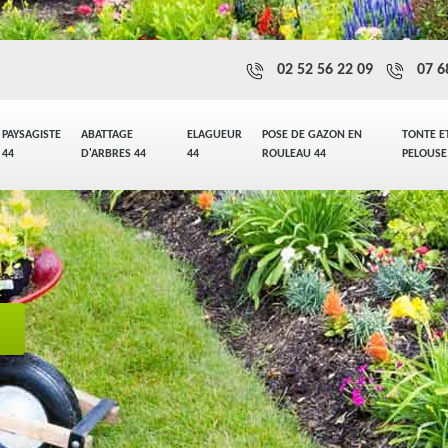
02 52 56 22 09
07 6
PAYSAGISTE
ABATTAGE
ELAGUEUR
POSE DE GAZON EN
TONTE E
44
D'ARBRES 44
44
ROULEAU 44
PELOUSE