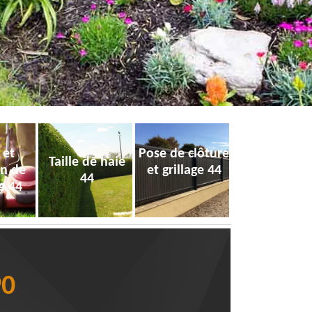
 et
Pose de clôture
Taille de haie
on de
et grillage 44
44
e 44
90