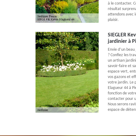
à le contacter. 
résultat surpren
attendons avec i
plaisir.
SIEGLER Kevi
jardinier à P
Envie d’un beau 
? Confiez les tr
un artisan jardin
savoir-faire et
espace vert, ent
vos gazons et eff
votre jardin. Le 
Elagueur 44 à Pie
fonction de votr
contacter pour u
Nous serons ravi
espace de déten