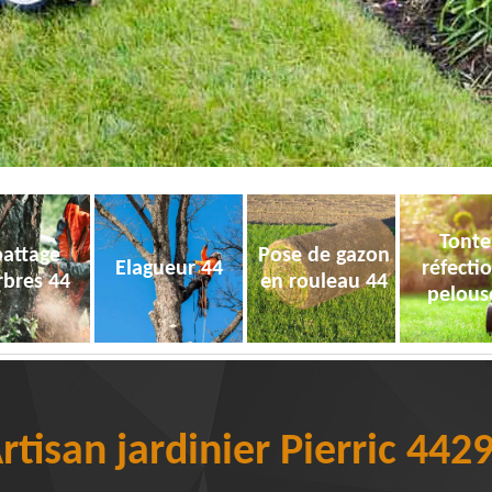
Tonte
attage
Pose de gazon
Elagueur 44
réfecti
rbres 44
en rouleau 44
pelous
rtisan jardinier Pierric 442