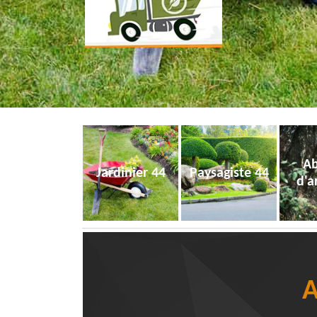
Ab
Jardinier 44
Paysagiste 44
d'a
A