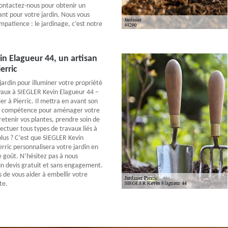
Contactez-nous pour obtenir un
ant pour votre jardin. Nous vous
mpatience : le jardinage, c’est notre
n Elagueur 44, un artisan
ierric
jardin pour illuminer votre propriété
avaux à SIEGLER Kevin Elagueur 44 –
ier à Pierric. Il mettra en avant son
 sa compétence pour aménager votre
retenir vos plantes, prendre soin de
ectuer tous types de travaux liés à
plus ? C’est que SIEGLER Kevin
rric personnalisera votre jardin en
e goût. N’hésitez pas à nous
n devis gratuit et sans engagement.
s de vous aider à embellir votre
te.