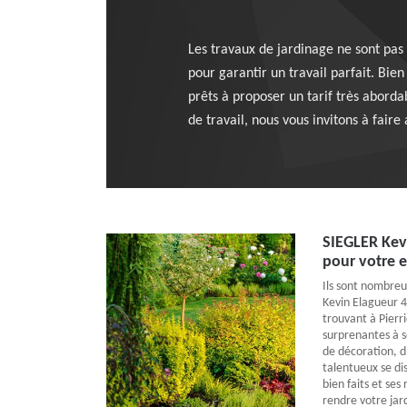
Les travaux de jardinage ne sont pas 
pour garantir un travail parfait. Bi
prêts à proposer un tarif très aborda
de travail, nous vous invitons à faire
SIEGLER Kevi
pour votre e
Ils sont nombreu
Kevin Elagueur 4
trouvant à Pierri
surprenantes à se
de décoration, d
talentueux se dis
bien faits et ses
rendre votre jard