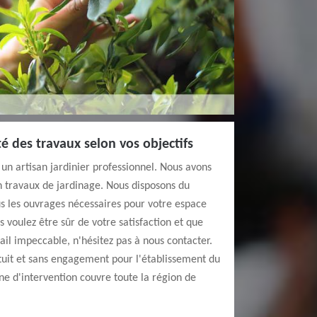
ité des travaux selon vos objectifs
un artisan jardinier professionnel. Nous avons
n travaux de jardinage. Nous disposons du
us les ouvrages nécessaires pour votre espace
us voulez être sûr de votre satisfaction et que
ail impeccable, n'hésitez pas à nous contacter.
tuit et sans engagement pour l'établissement du
one d'intervention couvre toute la région de