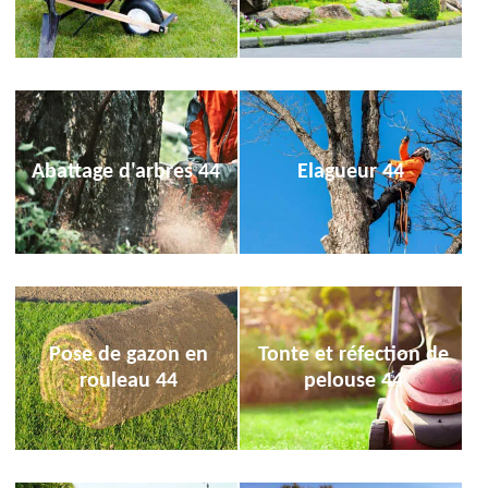
Abattage d'arbres 44
Elagueur 44
Pose de gazon en
Tonte et réfection de
rouleau 44
pelouse 44