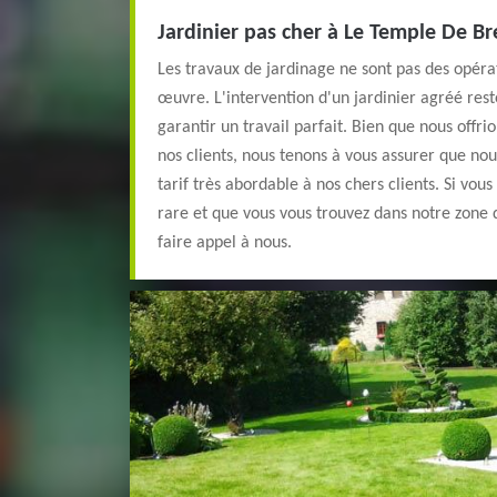
Jardinier pas cher à Le Temple De B
Les travaux de jardinage ne sont pas des opéra
œuvre. L'intervention d'un jardinier agréé rest
garantir un travail parfait. Bien que nous offr
nos clients, nous tenons à vous assurer que n
tarif très abordable à nos chers clients. Si vous
rare et que vous vous trouvez dans notre zone d
faire appel à nous.