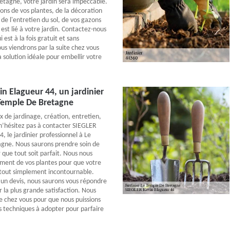
tagne, votre jardin sera impeccable.
ns de vos plantes, de la décoration
 de l'entretien du sol, de vos gazons
 est lié à votre jardin. Contactez-nous
 est à la fois gratuit et sans
 viendrons par la suite chez vous
a solution idéale pour embellir votre
n Elagueur 44, un jardinier
 Temple De Bretagne
x de jardinage, création, entretien,
hésitez pas à contacter SIEGLER
, le jardinier professionnel à Le
gne. Nous saurons prendre soin de
 que tout soit parfait. Nous nous
ment de vos plantes pour que votre
 tout simplement incontournable.
n devis, nous saurons vous répondre
ir la plus grande satisfaction. Nous
e chez vous pour que nous puissions
s techniques à adopter pour parfaire