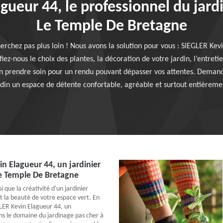
ueur 44, le professionnel du jardi
Le Temple De Bretagne
herchez pas plus loin ! Nous avons la solution pour vous : SIEGLER Kevi
iez-nous le choix des plantes, la décoration de votre jardin, l’entre
n prendre soin pour un rendu pouvant dépasser vos attentes. Demande
rdin un espace de détente confortable, agréable et surtout entièremen
n Elagueur 44, un jardinier
Le Temple De Bretagne
i que la créativité d'un jardinier
 la beauté de votre espace vert. En
LER Kevin Elagueur 44, un
ns le domaine du jardinage pas cher à