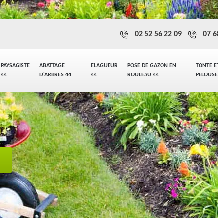
02 52 56 22 09
07 6
PAYSAGISTE
ABATTAGE
ELAGUEUR
POSE DE GAZON EN
TONTE E
44
D'ARBRES 44
44
ROULEAU 44
PELOUSE