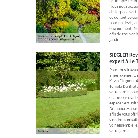
Le Temple De Bre
Nous nous occupo
de l'espace vert,
et de tout ce qui
pour un devis, qui
engagement. Nous
afin de trouver l
jardin.
SIEGLER Kevi
expert à Le
Pour tous travau
aménagement, n’
Kevin Elagueur 44
Temple De Breta
votre jardin pour
chargeons égale
espace vert soit
Demandez-nous u
afin de vous offr
viendrons ensuit
voir ensemble le
votre jardin.