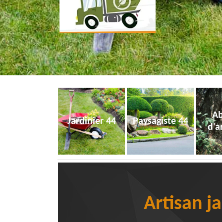
Ab
Jardinier 44
Paysagiste 44
d'a
Artisan j