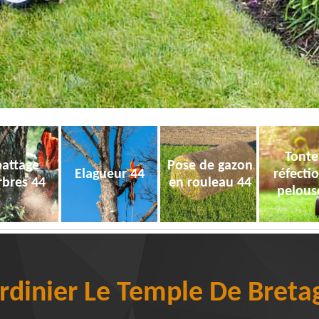
Tonte
attage
Pose de gazon
Elagueur 44
réfecti
rbres 44
en rouleau 44
pelous
ardinier Le Temple De Bret