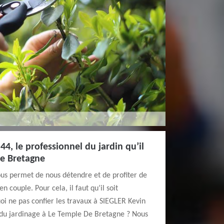
4, le professionnel du jardin qu’il
De Bretagne
ous permet de nous détendre et de profiter de
couple. Pour cela, il faut qu’il soit
oi ne pas confier les travaux à SIEGLER Kevin
 du jardinage à Le Temple De Bretagne ? Nous