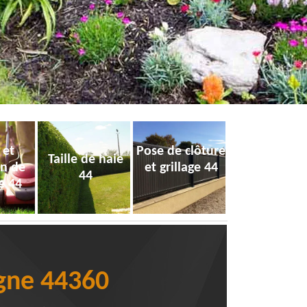
 et
Pose de clôture
Taille de haie
on de
et grillage 44
44
e 44
agne 44360