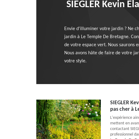
SIEGLER Kevin Elag
Envie d’illuminer votre jardin ? Ne c
jardin à Le Temple De Bretagne. Conf
de votre espace vert. Nous saurons e
Nous avons hâte de faire de votre ja
votre style.
SIEGLER Kevi
pas cher à 
L'expérience ains
mettent en avant
contactant SIEG
professionnel da