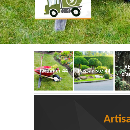
Ab
Jardinier 44
Paysagiste 44
d'a
Artis