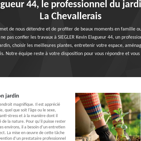
ueur 44, le professionnel du jardi
La Chevallerais
met de nous détendre et de profiter de beaux moments en famille ou e
 ne pas confier les travaux à SIEGLER Kevin Elagueur 44, un professio
rdin, choisir les meilleures plantes, entretenir votre espace, aménag
s. Notre équipe reste à votre disposition pour vous répondre et vous 
on jardin
endroit magnifique. Il est apprécié
, quel que soit l’âge ou le sexe,
anti-stress et à la manière dont il
de la nature. Pour qu’il puisse rester
es environs, il a besoin d’un entretien
ect. La mise en œuvre de cette tâche
ention d’un prestataire professionnel