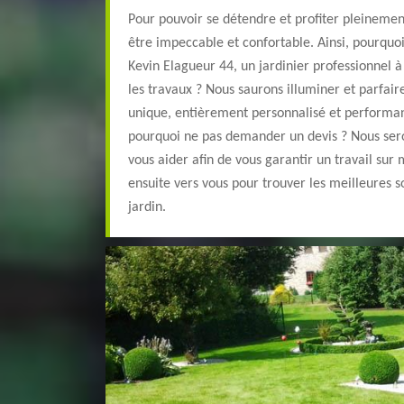
Pour pouvoir se détendre et profiter pleinement
être impeccable et confortable. Ainsi, pourquo
Kevin Elagueur 44, un jardinier professionnel à 
les travaux ? Nous saurons illuminer et parfair
unique, entièrement personnalisé et performant
pourquoi ne pas demander un devis ? Nous ser
vous aider afin de vous garantir un travail sur
ensuite vers vous pour trouver les meilleures so
jardin.