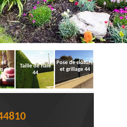
 et
Pose de clôture
Taille de haie
on de
et grillage 44
44
e 44
 44810