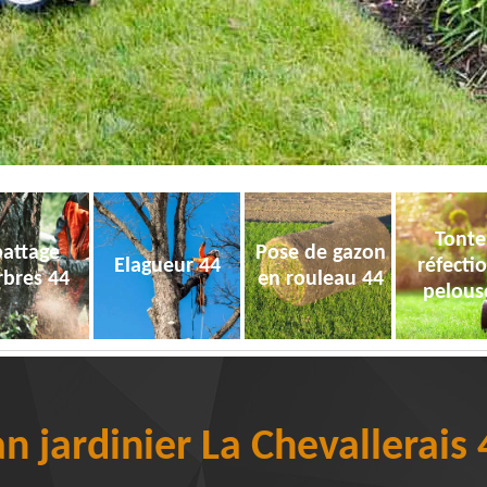
Tonte
attage
Pose de gazon
Elagueur 44
réfecti
rbres 44
en rouleau 44
pelous
an jardinier La Chevallerais