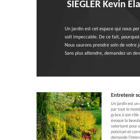
SIEGLER Kevin Elag
Un jardin est cet espace qui nous per
soit impeccable. De ce fait, pourquoi
Nous saurons prendre soin de votre ja
Sans plus attendre, demandez un devi
Entretenir s
Un jardin est un 
par tout le monde
grâce à son rôle 
évoque la beauté 
valorisant pour s
ponctuel et corr
demande l'interv