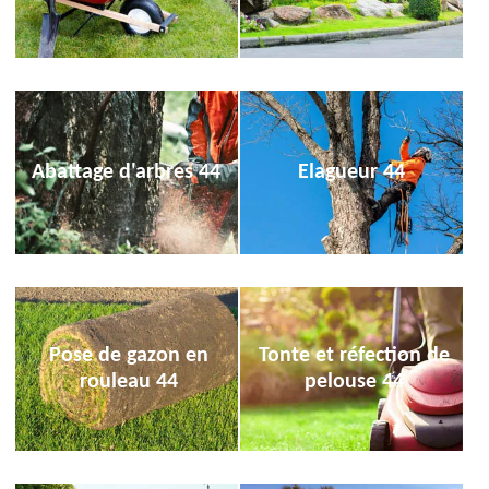
Abattage d'arbres 44
Elagueur 44
Pose de gazon en
Tonte et réfection de
rouleau 44
pelouse 44