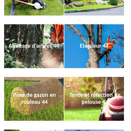
Abattage d'arbres 44
Elagueur 44
Pose de gazon en
Tonte et réfection de
rouleau 44
pelouse 44