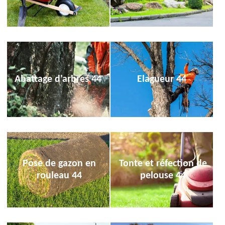
Abattage d'arbres 44
Elagueur 44
Pose de gazon en
Tonte et réfection de
rouleau 44
pelouse 44